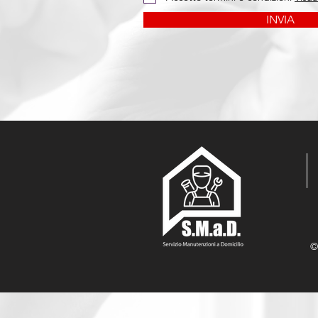
INVIA
©