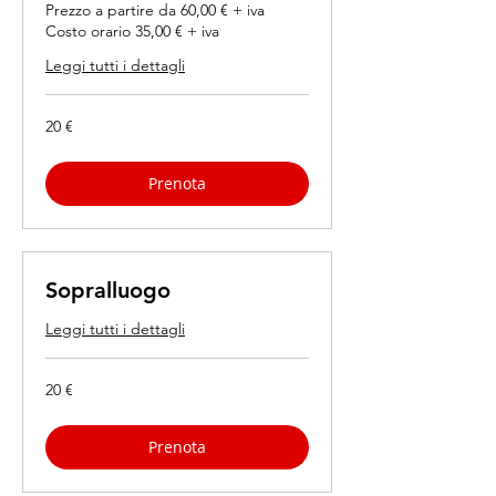
Prezzo a partire da 60,00 € + iva
Costo orario 35,00 € + iva
Leggi tutti i dettagli
20
20 €
euro
Prenota
Sopralluogo
Leggi tutti i dettagli
20
20 €
euro
Prenota