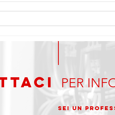
Misc
Sostituzione di rubinetto su
lavabo a tre fori
TTAci
PER INF
Sei un PROFES