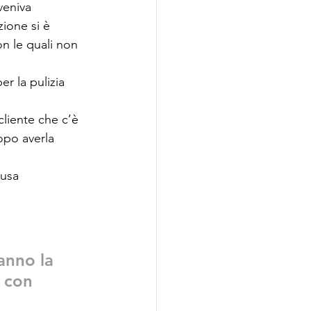
veniva 
ione si è 
n le quali non 
er la pulizia 
liente che c’è 
opo averla 
usa 
anno la 
 con 