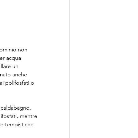
dominio non 
er acqua 
llare un 
amato anche 
 polifosfati o 
 scaldabagno. 
fosfati, mentre 
le tempistiche 