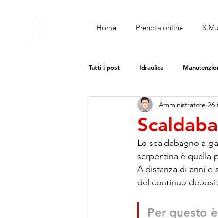
Home
Prenota online
S.M.a
Tutti i post
Idraulica
Manutenzio
Amministratore
26 
Scaldaba
Lo scaldabagno a gas
serpentina è quella 
A distanza di anni e
del continuo deposita
Per questo è 