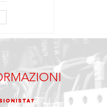
elatore guasto!
ORMAZIONI
SIONISTA?