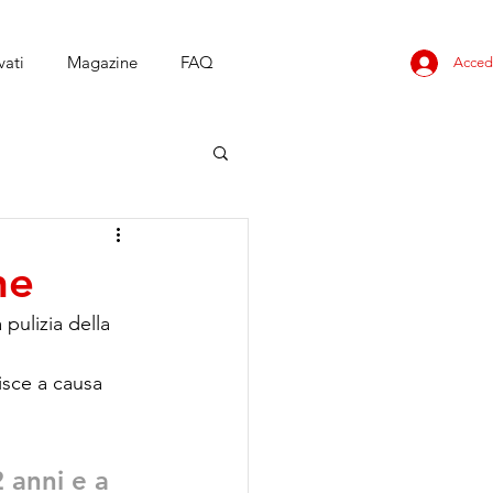
vati
Magazine
FAQ
Acced
ne
pulizia della 
isce a causa 
 anni e a 