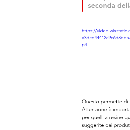
seconda dell
https://video.wixstati
a3dcd44412a9c6d8bba7
p4
Questo permette di a
Attenzione è importa
per quelli a resine 
suggerite dai produtt