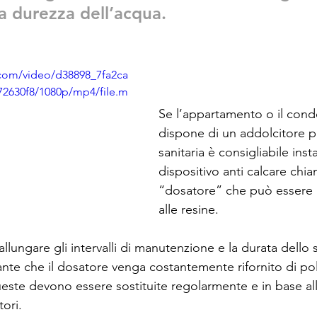
a durezza dell’acqua.
c.com/video/d38898_7fa2ca
2630f8/1080p/mp4/file.m
Se l’appartamento o il con
dispone di un addolcitore p
sanitaria è consigliabile insta
dispositivo anti calcare chi
“dosatore” che può essere ai
alle resine. 
llungare gli intervalli di manutenzione e la durata dello
nte che il dosatore venga costantemente rifornito di poli
queste devono essere sostituite regolarmente e in base al
ori.